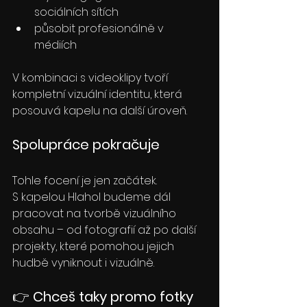
sociálních sítích
působit profesionálně v 
médiích
V kombinaci s videoklipy tvoří 
kompletní vizuální identitu, která 
posouvá kapelu na další úroveň.
Spolupráce pokračuje
Tohle focení je jen začátek.
S kapelou Hlahol budeme dál 
pracovat na tvorbě vizuálního 
obsahu – od fotografií až po další 
projekty, které pomohou jejich 
hudbě vyniknout i vizuálně.
👉 
Chceš taky promo fotky 