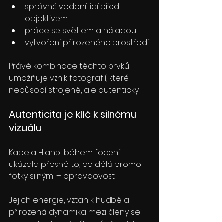
správné vedení lidí před 
objektivem
práce se světlem a náladou
vytvoření přirozeného prostředí
Právě kombinace těchto prvků 
umožňuje vznik fotografií, které 
nepůsobí strojeně, ale autenticky.
Autenticita je klíč k silnému 
vizuálu
Kapela Hlahol během focení 
ukázala přesně to, co dělá promo 
fotky silnými – opravdovost.
Jejich energie, vztah k hudbě a 
přirozená dynamika mezi členy se 