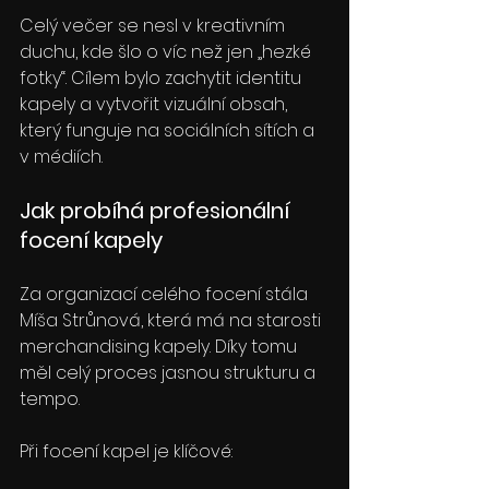
Celý večer se nesl v kreativním 
duchu, kde šlo o víc než jen „hezké 
fotky“. Cílem bylo zachytit identitu 
kapely a vytvořit vizuální obsah, 
který funguje na sociálních sítích a 
v médiích.
Jak probíhá profesionální 
focení kapely
Za organizací celého focení stála 
Míša Strůnová, která má na starosti 
merchandising kapely. Díky tomu 
měl celý proces jasnou strukturu a 
tempo.
Při focení kapel je klíčové: