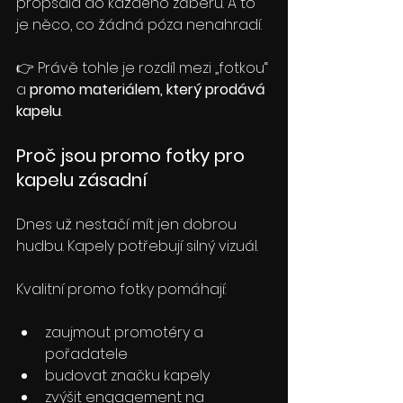
propsala do každého záběru. A to 
je něco, co žádná póza nenahradí.
👉 Právě tohle je rozdíl mezi „fotkou“ 
a 
promo materiálem, který prodává 
kapelu
.
Proč jsou promo fotky pro 
kapelu zásadní
Dnes už nestačí mít jen dobrou 
hudbu. Kapely potřebují silný vizuál.
Kvalitní promo fotky pomáhají:
zaujmout promotéry a 
pořadatele
budovat značku kapely
zvýšit engagement na 