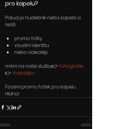
pro kapelu?
Pokud jsi hudebník nebo kapela a 
řešíš:
promo fotky
vizuální identitu
nebo videoklip
mrkni na naše služby:👉 
Fotografie
👉 
Videoklipy
Focení promo fotek pro kapelu 
Hlahol.