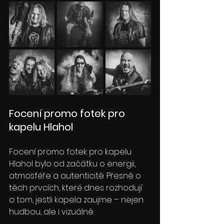
Focení promo fotek pro 
kapelu Hlahol
Focení promo fotek pro kapelu 
Hlahol bylo od začátku o energii, 
atmosféře a autenticitě. Přesně o 
těch prvcích, které dnes rozhodují 
o tom, jestli kapela zaujme – nejen 
hudbou, ale i vizuálně.