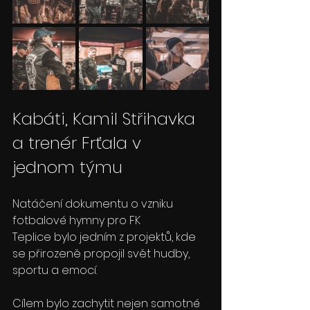
Kabáti, Kamil Střihavka 
a trenér Frťala v 
jednom týmu
Natáčení dokumentu o vzniku 
fotbalové hymny pro FK 
Teplice bylo jedním z projektů, kde 
se přirozeně propojil svět hudby, 
sportu a emocí.
Cílem bylo zachytit nejen samotné 