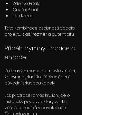
Zdenko Frťala
Ondřej Prášil
Jan Rezek
Tato kombinace osobností dodala 
projektu další rozměr a autenticitu.
Příběh hymny: tradice a 
emoce
Zajímavým momentem bylo zjištění, 
že hymna „Nad Bouřňákem“ není 
původní skladbou kapely.
Jak prozradil Tomáš Krulich, jde o 
historický popěvek, který vznikl z 
vášně fanoušků v poválečném 
Československu.