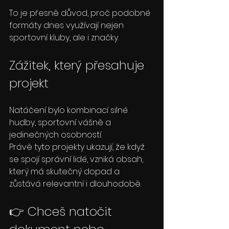
To je přesně důvod, proč podobné 
formáty dnes využívají nejen 
sportovní kluby, ale i značky.
Zážitek, který přesahuje 
projekt
Natáčení bylo kombinací silné 
hudby, sportovní vášně a 
jedinečných osobností.
Právě tyto projekty ukazují, že když 
se spojí správní lidé, vzniká obsah, 
který má skutečný dopad a 
zůstává relevantní i dlouhodobě.
👉 Chceš natočit 