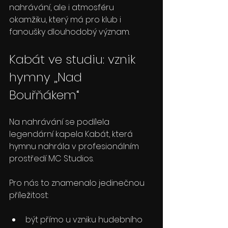
nahrávání, ale i atmosféru 
okamžiku, který má pro klub i 
fanoušky dlouhodobý význam.
Kabát ve studiu: vznik 
hymny „Nad 
Bouřňákem“
Na nahrávání se podílela 
legendární kapela Kabát, která 
hymnu nahrála v profesionálním 
prostředí MC Studios.
Pro nás to znamenalo jedinečnou 
příležitost:
být přímo u vzniku hudebního 