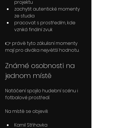
projektu
zachytit autentické momenty 
ze studia
pracovat s prostředím, kde 
vzniká finální zvuk
👉 právě tyto zákulisní momenty 
mají pro diváka největší hodnotu.
Známé osobnosti na 
jednom místě
Natáčení spojilo hudební scénu i 
fotbalové prostředí.
Na místě se objevili:
Kamil Střihavka