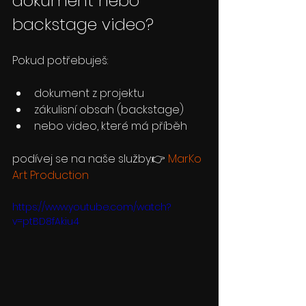
dokument nebo 
backstage video?
Pokud potřebuješ:
dokument z projektu
zákulisní obsah (backstage)
nebo video, které má příběh
podívej se na naše služby:👉 
MarKo 
Art Production
https://www.youtube.com/watch?
v=ptBD8fAkiu4