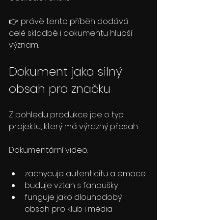
👉 právě tento příběh dodává 
celé skladbě i dokumentu hlubší 
význam.
Dokument jako silný 
obsah pro značku
Z pohledu produkce jde o typ 
projektu, který má výrazný přesah.
Dokumentární video:
zachycuje autenticitu a emoce
buduje vztah s fanoušky
funguje jako dlouhodobý 
obsah pro klub i média