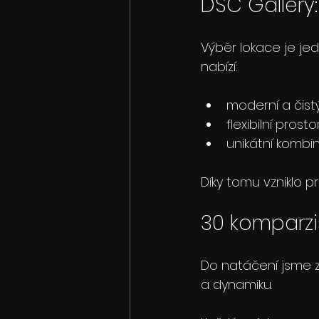
DSC Gallery:
Výběr lokace je jed
nabízí:
moderní a čistý 
flexibilní pros
unikátní kombi
Díky tomu vzniklo p
30 komparzi
Do natáčení jsme zap
a dynamiku.