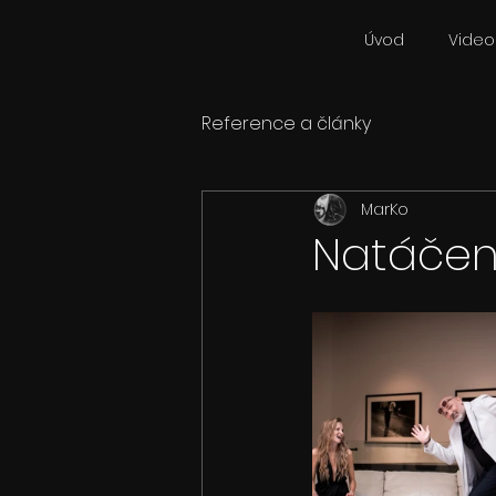
Úvod
Videok
Reference a články
MarKo
Natáčení