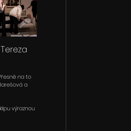
 Tereza 
Přesně na to 
 Barešová a 
klipu výraznou 