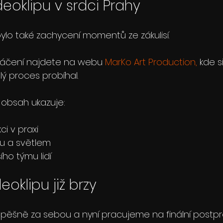
eoklipu v srdci Prahy
ylo také zachycení momentů ze zákulisí.
táčení najdete na webu 
MarKo Art Production,
 kde s
lý proces probíhal.
 obsah ukazuje:
i v praxi
u a světlem
ího týmu lidí
eoklipu již brzy
ěšně za sebou a nyní pracujeme na finální postpro