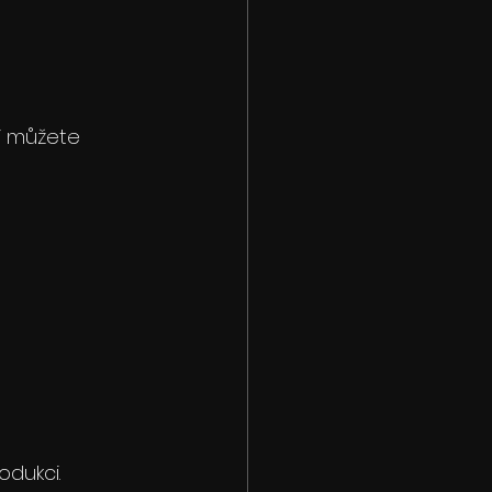
i můžete 
dukci.