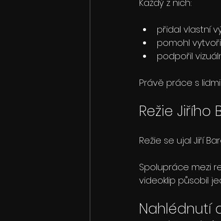
Každý z nich:
přidal vlastní v
pomohl vytvoři
podpořil vizuáln
Právě práce s lidmi
Režie Jiřího
Režie se ujal Jiří Ba
Spolupráce mezi rež
videoklip působil j
Nahlédnutí d