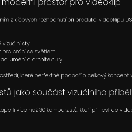
 moderní prostor pro videoklip
ním z klíčových rozhodnutí při produkci videoklipu. DS
vizuální styl
tor pro práci se světlem
naci umění a architektury
rostředí, které perfektně podpořilo celkový koncept v
stů jako součást vizuálního příbě
ojili více než 30 komparzistů, kteří přinesli do video