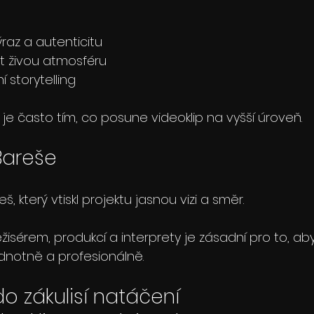
ýraz a autenticitu
t živou atmosféru
í storytelling
 je často tím, co posune videoklip na vyšší úroveň.
 Bareše
reš, který vtiskl projektu jasnou vizi a směr.
isérem, produkcí a interprety je zásadní pro to, ab
ednotně a profesionálně.
o zákulisí natáčení