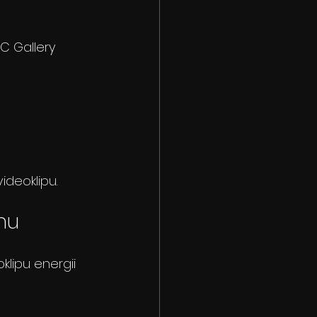
C Gallery 
ideoklipu.
hu
klipu energii 