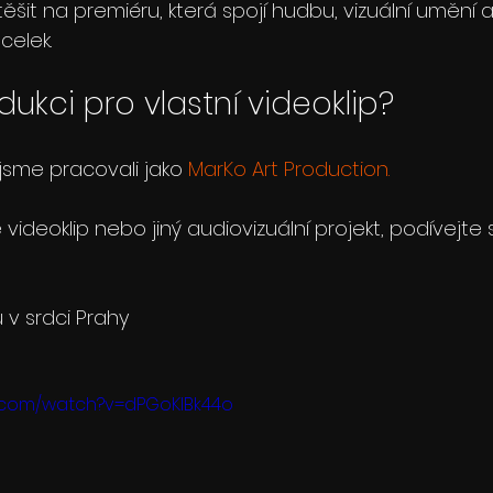
ěšit na premiéru, která spojí hudbu, vizuální umění a
celek.
ukci pro vlastní videoklip?
jsme pracovali jako 
MarKo Art Production.
videoklip nebo jiný audiovizuální projekt, podívejte 
 v srdci Prahy
e.com/watch?v=dPGoKIBk44o