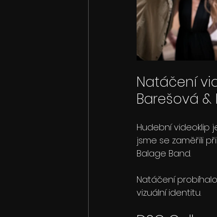
Natáčení vid
Barešová &
Hudební videoklip j
jsme se zaměřili p
Balage Band.
Natáčení probíhalo 
vizuální identitu.