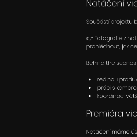
Natáčení vid
Součástí projektu b
👉 Fotografie z na
prohlédnout, jak ce
Behind the scenes
reálnou produkc
práci s kamero
koordinaci větš
Premiéra vid
Natáčení máme úsp