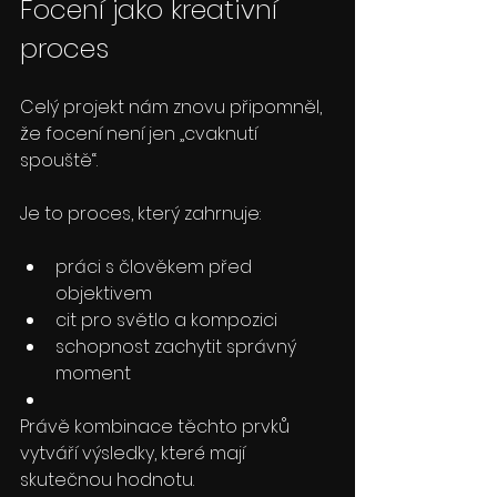
Focení jako kreativní 
proces
Celý projekt nám znovu připomněl, 
že focení není jen „cvaknutí 
spouště“.
Je to proces, který zahrnuje:
práci s člověkem před 
objektivem
cit pro světlo a kompozici
schopnost zachytit správný 
moment
Právě kombinace těchto prvků 
vytváří výsledky, které mají 
skutečnou hodnotu.