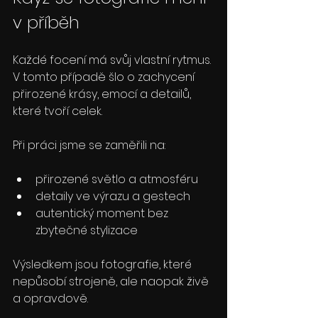
v příběh
Každé focení má svůj vlastní rytmus. 
V tomto případě šlo o zachycení 
přirozené krásy, emocí a detailů, 
které tvoří celek.
Při práci jsme se zaměřili na:
přirozené světlo a atmosféru
detaily ve výrazu a gestech
autentický moment bez 
zbytečné stylizace
Výsledkem jsou fotografie, které 
nepůsobí strojeně, ale naopak živě 
a opravdově.