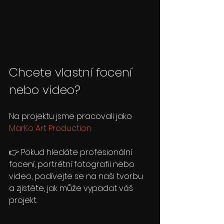
Chcete vlastní focení 
nebo video?
Na projektu jsme pracovali jako 
MarKo Art Production.
👉 Pokud hledáte profesionální 
focení, portrétní fotografii nebo 
video, podívejte se na naši tvorbu 
a zjistěte, jak může vypadat váš 
projekt.