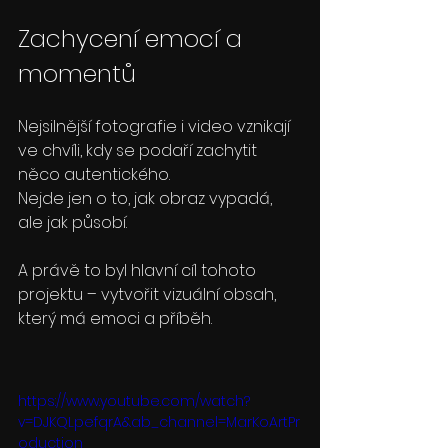
Zachycení emocí a 
momentů
Nejsilnější fotografie i video vznikají 
ve chvíli, kdy se podaří zachytit 
něco autentického.
Nejde jen o to, jak obraz vypadá, 
ale jak působí.
A právě to byl hlavní cíl tohoto 
projektu – vytvořit vizuální obsah, 
který má emoci a příběh.
https://www.youtube.com/watch?
v=DJKQLpefqrA&ab_channel=MarKoArtPr
oduction