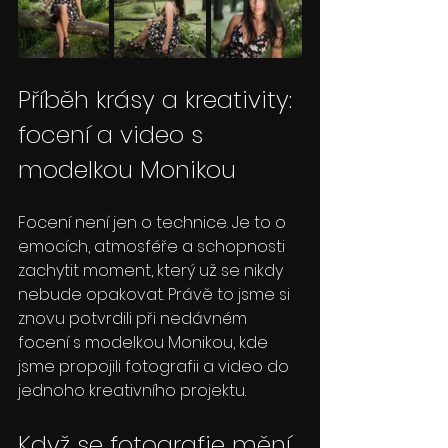
Příběh krásy a kreativity: 
focení a video s 
modelkou Monikou
Focení není jen o technice. Je to o 
emocích, atmosféře a schopnosti 
zachytit moment, který už se nikdy 
nebude opakovat. Právě to jsme si 
znovu potvrdili při nedávném 
focení s modelkou Monikou, kde 
jsme propojili fotografii a video do 
jednoho kreativního projektu.
Když se fotografie mění 