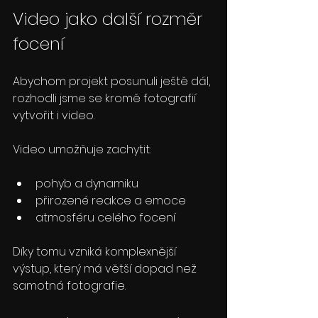
Video jako další rozměr 
focení
Abychom projekt posunuli ještě dál, 
rozhodli jsme se kromě fotografií 
vytvořit i video.
Video umožňuje zachytit:
pohyb a dynamiku
přirozené reakce a emoce
atmosféru celého focení
Díky tomu vzniká komplexnější 
výstup, který má větší dopad než 
samotná fotografie.