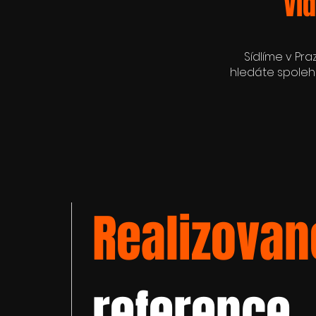
Vi
Sídlíme v Pra
hledáte spolehl
Realizovan
reference