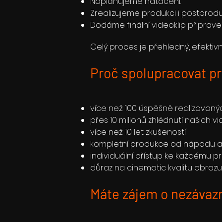
Naplánujeme natáčení.
Zrealizujeme produkci i postprodu
Dodáme finální videoklip připraven
Celý proces je přehledný, efektiv
Proč spolupracovat pr
více než 100 úspěšně realizovaný
přes 10 milionů zhlédnutí našich vi
více než 10 let zkušeností
kompletní produkce od nápadu až 
individuální přístup ke každému p
důraz na cinematic kvalitu obrazu
Máte zájem o nezávaz