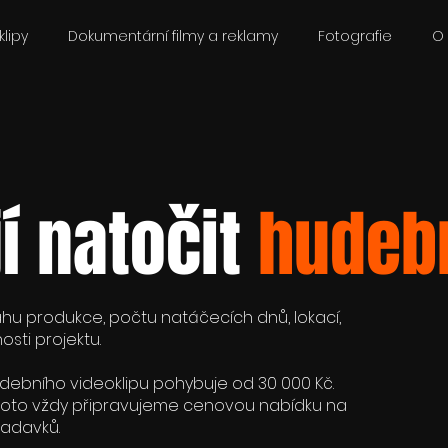
lipy
Dokumentární filmy a reklamy
Fotografie
O
jí natočit
hudebn
ahu produkce, počtu natáčecích dnů, lokací,
osti projektu.
debního videoklipu pohybuje od 30 000 Kč.
 proto vždy připravujeme cenovou nabídku na
žadavků.