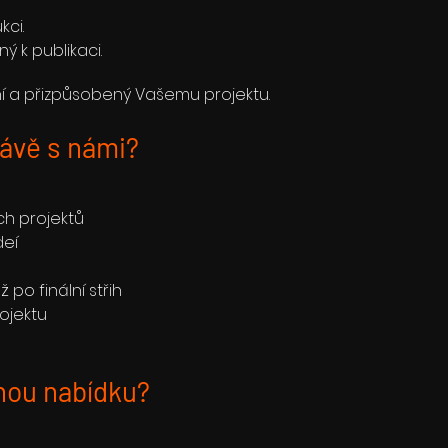
kci.
ý k publikaci.
ní a přizpůsobený Vašemu projektu.
ávě s námi?
ch projektů
deí
po finální střih
rojektu
nou nabídku?