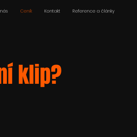
 nás
Ceník
Kontakt
Reference a články
í klip?