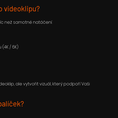
o videoklipu?
íc než samotné natáčení.
(4K / 6K)
oklip, ale vytvořit vizuál, který podpoří Vaši
balíček?