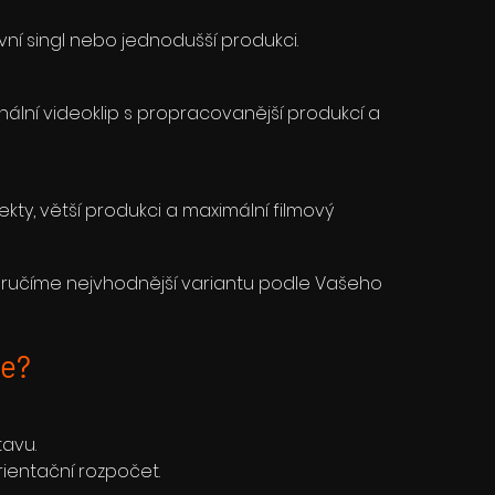
první singl nebo jednodušší produkci.
ionální videoklip s propracovanější produkcí a
kty, větší produkci a maximální filmový
oporučíme nejvhodnější variantu podle Vašeho
ce?
avu.
ientační rozpočet.