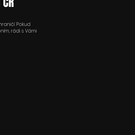
 ČR
hraničí. Pokud
ním, rádi s Vámi