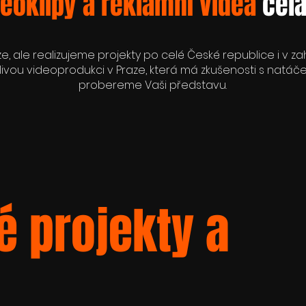
deoklipy a reklamní videa
celá
ze, ale realizujeme projekty po celé České republice i v za
ivou videoprodukci v Praze, která má zkušenosti s natáče
probereme Vaši představu.
é projekty a