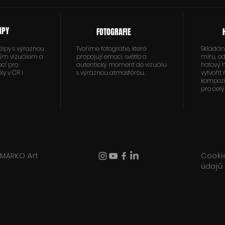
IPY
FOTOGRAFIE
lipy s výraznou
Tvoříme fotografie, které
Skládání
ným vizuálem a
propojují emoci, světlo a
míru, o
cí pro
autentický moment do vizuálu
hotový h
ly v ČR i
s výraznou atmosférou.
vytvořit
kompozi
pro celý
 MARKO Art
Cooki
údajů