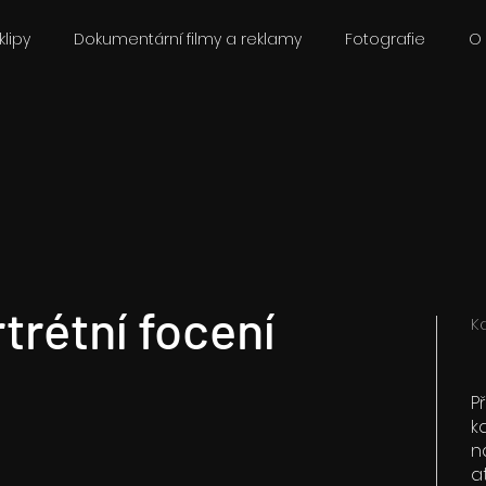
lipy
Dokumentární filmy a reklamy
Fotografie
O
trétní focení
K
P
k
n
a