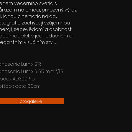
ěhem večerního světla s
ůrazem na emoci, přirozený výraz
 klidnou cinematic náladu.
otografie zachycují vzájemnou
nergii, sebevědomí a osobnost
bou modelek v jednoduchém a
legantním vizuálním stylu.
anasonic Lumix S1R
anasonic Lumix S 85 mm f/1.8
odox AD300Pro
oftbox octa 80cm
Fotogalerie