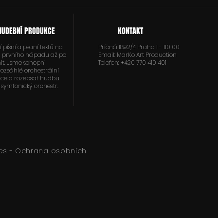
HUDEBNÍ PRODUKCE
KONTAKT
 písní a psaní textů na
Příčná 1892/4 Praha 1 - 110 00
d prvního nápadu až po
Email:
MarKo Art Production
it. Jsme schopni
Telefon: +420 770 410 401
 rozsáhlé orchestrální
ce a rozepsat hudbu
 symfonický orchestr.
es - Ochrana osobních