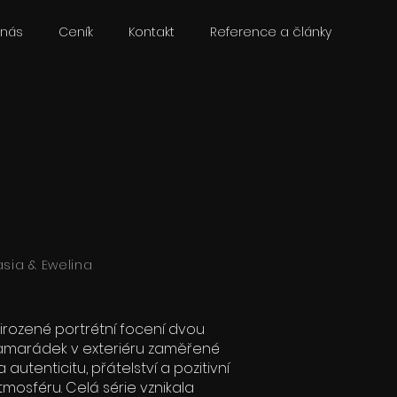
 nás
Ceník
Kontakt
Reference a články
asia & Ewelina
řirozené portrétní focení dvou
amarádek v exteriéru zaměřené
a autenticitu, přátelství a pozitivní
tmosféru. Celá série vznikala