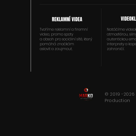
VIDEOKL
REKLAMNÍ VIDEA
Tvoříme reklamní a firemní
Natáčíme videok
videa, promo spoty
atmosférou, sil
a obsah pro sociální sítě, který
autentickou emo
pomáhá značkám
interprety a kape
oslovit a zaujmout.
zahraničí.
© 2019 -2026
Production