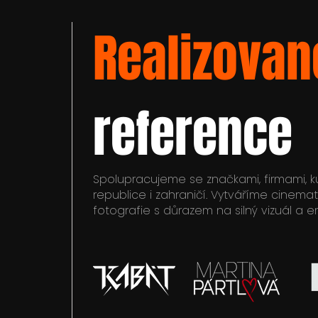
Realizovan
reference
Spolupracujeme se značkami, firmami, kul
republice i zahraničí. Vytváříme cinemat
fotografie s důrazem na silný vizuál a 