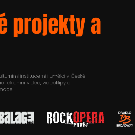
é projekty a
turními institucemi i umělci v České
ic reklamní videa, videoklipy a
emoce.