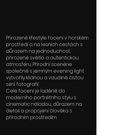
Přirozené lifestyle focení v horském
prostředí a na lesních cestách s
důrazem na jednoduchost,
přirozené světlo a autentickou
atmosféru. Přírodní scenérie
společně s jemným evening light
vytvořily klidnou a vizuálně čistou
sérii fotografií.
Celé focení je laděné do
moderního portrétního stylu s
cinematic náladou, důrazem na
detail a propojení člověka s
přírodním prostředím.