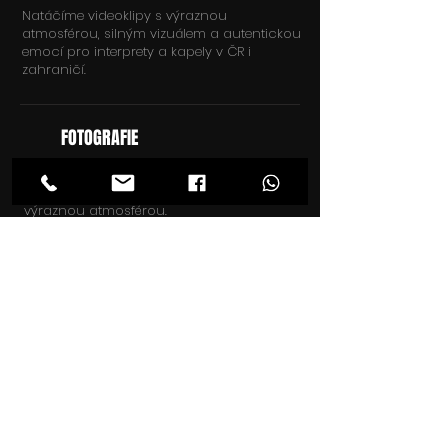
Natáčíme videoklipy s výraznou
atmosférou, silným vizuálem a autentickou
emocí pro interprety a kapely v ČR i
zahraničí.
FOTOGRAFIE
Tvoříme fotografie, které propojují emoci,
světlo a autentický moment do vizuálu s
výraznou atmosférou.
HUDEBNÍ PRODUKCE
Skládání písní a psaní textů na míru, od
prvního nápadu až po hotový hit. Jsme
schopni vytvořit rozsáhlé orchestrální
kompozice a rozepsat hudbu pro celý
symfonický orchestr.