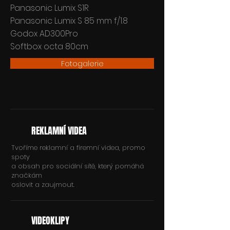
Panasonic Lumix S1R
Panasonic Lumix S 85 mm f/1.8
Godox AD300Pro
Softbox octa 80cm
Fotogalerie
REKLAMNÍ VIDEA
Tvoříme reklamní a firemní videa, promo
spoty
a obsah pro sociální sítě, který pomáhá
značkám
oslovit a zaujmout.
VIDEOKLIPY